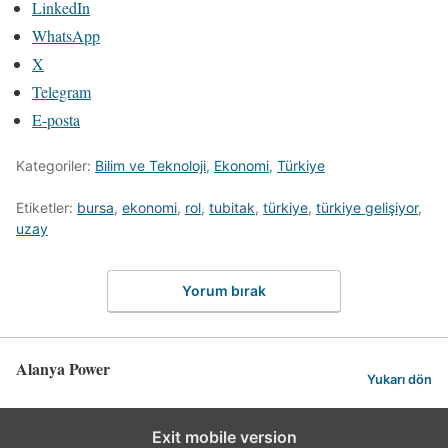
LinkedIn
WhatsApp
X
Telegram
E-posta
Kategoriler:
Bilim ve Teknoloji
,
Ekonomi
,
Türkiye
Etiketler:
bursa
,
ekonomi
,
rol
,
tubitak
,
türkiye
,
türkiye gelişiyor
,
uzay
Yorum bırak
Alanya Power
Yukarı dön
Exit mobile version