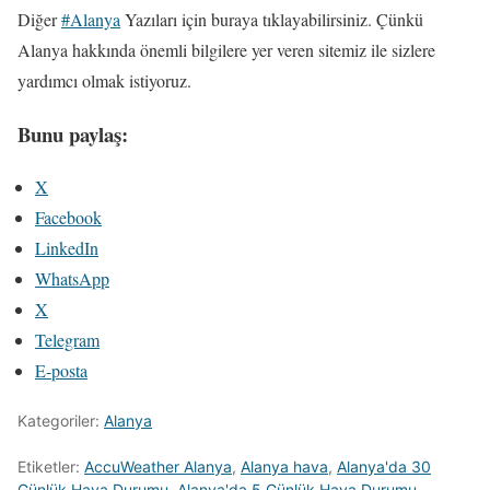
Diğer
#Alanya
Yazıları için buraya tıklayabilirsiniz. Çünkü
Alanya hakkında önemli bilgilere yer veren sitemiz ile sizlere
yardımcı olmak istiyoruz.
Bunu paylaş:
X
Facebook
LinkedIn
WhatsApp
X
Telegram
E-posta
Kategoriler:
Alanya
Etiketler:
AccuWeather Alanya
,
Alanya hava
,
Alanya'da 30
Günlük Hava Durumu
,
Alanya'da 5 Günlük Hava Durumu
,