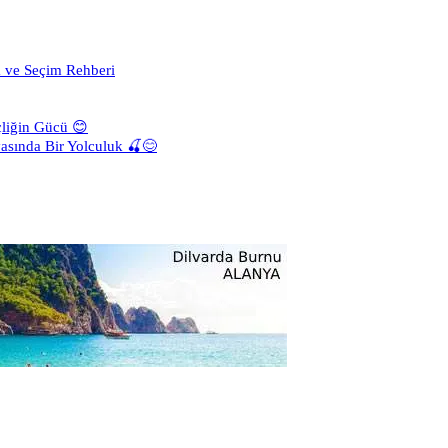
a ve Seçim Rehberi
liğin Gücü 😊
asında Bir Yolculuk 🍒😊