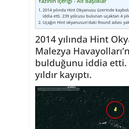
Yazının İçeriği - Alt Başlıklar
2014 yılında Hint Okyanusu üzerinde kaybol
iddia etti. 239 yolcusu bulunan uçaktan 4 yıld
Uçağın Hint okyanusun’daki Round adası yakın
2014 yılında Hint Ok
Malezya Havayolları’n
bulduğunu iddia etti
yıldır kayıptı.