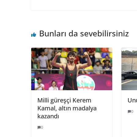
Bunları da sevebilirsiniz
Milli güreşçi Kerem
Unu
Kamal, altın madalya
0
kazandı
0