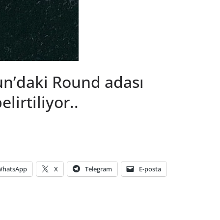
n’daki Round adası
lirtiliyor..
WhatsApp
X
Telegram
E-posta