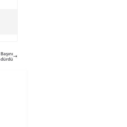
 Başını
dürdü