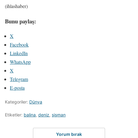
(ihlashaber)
Bunu paylaş:
X
Facebook
LinkedIn
WhatsApp
X
Telegram
E-posta
Kategoriler:
Dünya
Etiketler:
balina
,
deniz
,
şişman
Yorum bırak