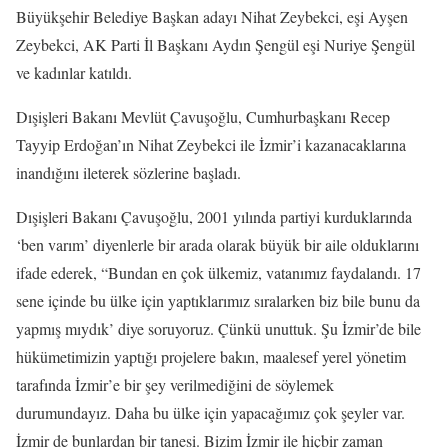
Büyükşehir Belediye Başkan adayı Nihat Zeybekci, eşi Ayşen
Zeybekci, AK Parti İl Başkanı Aydın Şengül eşi Nuriye Şengül
ve kadınlar katıldı.
Dışişleri Bakanı Mevlüt Çavuşoğlu, Cumhurbaşkanı Recep
Tayyip Erdoğan’ın Nihat Zeybekci ile İzmir’i kazanacaklarına
inandığını ileterek sözlerine başladı.
Dışişleri Bakanı Çavuşoğlu, 2001 yılında partiyi kurduklarında
‘ben varım’ diyenlerle bir arada olarak büyük bir aile olduklarını
ifade ederek, “Bundan en çok ülkemiz, vatanımız faydalandı. 17
sene içinde bu ülke için yaptıklarımız sıralarken biz bile bunu da
yapmış mıydık’ diye soruyoruz. Çünkü unuttuk. Şu İzmir’de bile
hükümetimizin yaptığı projelere bakın, maalesef yerel yönetim
tarafında İzmir’e bir şey verilmediğini de söylemek
durumundayız. Daha bu ülke için yapacağımız çok şeyler var.
İzmir de bunlardan bir tanesi. Bizim İzmir ile hiçbir zaman