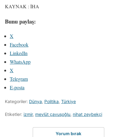
KAYNAK : İHA
Bunu paylaş:
X
Facebook
LinkedIn
WhatsApp
X
Telegram
E-posta
Kategoriler:
Dünya
,
Politika
,
Türkiye
Etiketler:
izmir
,
mevlüt çavuşoğlu
,
nihat zeybekçi
Yorum bırak