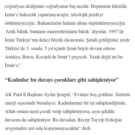
coğrafyası dediğimiz coğrafyanın baş tacıdır. Hepimizin lideridir.
İzmir’e haksızlık yaptırmayacağız, ideolojik perdeyi
örttürmeyeceğiz. Bahanelerini halının altına süpürttürmeyeceğiz.
‘Artık bıktık, bunların mazeretlerinden bıktık’ diyorlar. 1997’de
İzmir Türkiye’nin ikinci büyük ekonomisi. Şimdi geldiğimiz yerde
Türkiye’de 3. sırada. 5 yıl içinde İzmir böyle devam ederse
Antalya, Bursa, Kocaeli de İzmir’i geçecek. Yazık değil mi bu
İzmir’e.”
“Kadınlar bu davayı çocukları gibi sahipleniyor”
AK Parti İl Başkanı Aydın Şengül, “Evinize hoş geldiniz. Sizlerin
emeği sayesinde buradayız. Kadınlarımız bir işi sahiplendiğinde,
Allah onlara nasıl çocuk verip sahipleniyorsa, aynı şekilde
davasını da sahipleniyor. Bu davadan, Recep Tayyip Erdoğan
sevgisinden sizi asla koparamayacaklar” dedi.