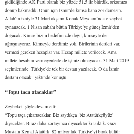
gidildiğinde AK Parti olarak biz yüzde 51,5 ile bitirdik, arkamıza
dönüp bakmadık. Onun için İzmir’de kimse bana zor demesin.
Allah’ın izniyle 31 Mart akşamı Konak Meydanı’nda o zeybek
oynanacak. 1 Nisan sabahı bütün Türkiye’ye güneş İzmir’den
doğacak. Kimse bizim hedefimizde değil, kimseyle de
uğraşmıyoruz. Kimseyle derdimiz yok. Birilerinin dertleri var,
vermesi gereken hesaplar var. Hesap millete verilecek. Ama
millete hesabını vermeyenlerle de işimiz olmayacak. 31 Mart 2019
seçimlerinde, Türkiye’de tek bir destan yazılacak. O da İzmir
destanı olacak” şeklinde konuştu.
“Topu taca atacaklar”
Zeybekci, şöyle devam etti:
“Topu taça çıkartacaklar. Biz saydıkça ‘biz Atatürkçüyüz’
diyecekler. Biraz daha zorlayınca diyecekler ki laiklik. Gazi
Mustafa Kemal Atatürk, 82 milyonluk Türkiye’yi bırak kültür