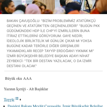
BAKAN ÇAVUŞOĞLU: "BİZİM PROBLEMİMİZ ATATÜRKÇÜ
GEÇİNEN VE ATATÜRK'TEN GEÇİNENLERDİR" "BUGÜN PKK
GÜDÜMÜNDEKİ HDP İLE CHP'Yİ İZMİRLİLERİN BUNA
İTİRAZ ETTİKLERİNİ GÖRÜYORUM. GAYE NEDİR;
İDEOLOJİK BİRLİKTELİK Mİ GÜNLÜK ÇIKAR MI YOKSA
BUGÜNE KADAR TERÖRLE DİĞER GİRİŞİMLERİ
YIKAMADIKLARI RECEP TAYYİP ERDOĞAN'I YIKMAK MI"
İZMİR BÜYÜKŞEHİR BELEDİYE BAŞKAN ADAYI NİHAT
ZEYBEKCİ: "TEK BİR DESTAN YAZILACAK, O DA İZMİR
DESTANI OLACAK"
Büyük oku AAA
Yazının İçeriği - Alt Başlıklar
Toggle
Dışişleri Bakanı Mevlüt Çavuşoğlu, İzmir Büyükşehir Belediye