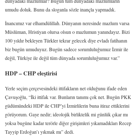
dünyadaki mazlumlar? Bugün tüm dünyadaki mazlumların
umudu doluk. Bunu da sloganla sözle inançla yapmadık.
İnancımız var elhamdülillah. Dünyanın neresinde mazlum varsa
Müslüman, Hristiyan olursa olsun o mazlumun yanındayız. Bizi
100 yıldır bekleyen Türkler tekrar gelecek diye evladı fatihanın
biz bugün umuduyuz. Bugün sadece sorumluluğumuz İzmir ile
değil, Türkiye ile değil tüm dünyada sorumluluğumuz var.”
HDP – CHP eleştirisi
Yerle seçim çerçevesindeki ittifakların net olduğunu ifade eden
Çavuşoğlu, “İki ittifak var. Bunların tanımı çok net. Bugün PKK
güdümündeki HDP ile CHP’yi İzmirlilerin buna itiraz ettiklerini
görüyorum. Gaye nedir; ideolojik birliktelik mi günlük çıkar mı
yoksa bugüne kadar terörle diğer girişimleri yıkamadıkları Recep
Tayyip Erdoğan’ı yıkmak mı” dedi.