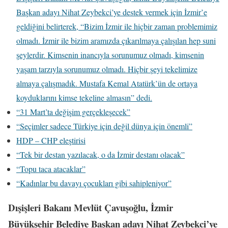
Başkan adayı Nihat Zeybekci’ye destek vermek için İzmir’e
geldiğini belirterek, “Bizim İzmir ile hiçbir zaman problemimiz
olmadı. İzmir ile bizim aramızda çıkarılmaya çalışılan hep suni
şeylerdir. Kimsenin inancıyla sorunumuz olmadı, kimsenin
yaşam tarzıyla sorunumuz olmadı. Hiçbir şeyi tekelimize
almaya çalışmadık. Mustafa Kemal Atatürk’ün de ortaya
koyduklarını kimse tekeline almasın” dedi.
“31 Mart’ta değişim gerçekleşecek”
“Seçimler sadece Türkiye için değil dünya için önemli”
HDP – CHP eleştirisi
“Tek bir destan yazılacak, o da İzmir destanı olacak”
“Topu taca atacaklar”
“Kadınlar bu davayı çocukları gibi sahipleniyor”
Dışişleri Bakanı Mevlüt Çavuşoğlu, İzmir
Büyükşehir Belediye Başkan adayı Nihat Zeybekci’ye