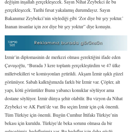
değişim inşallah gerçekleşecek. Sayın Nihat Zeybekci ile bu
gerçekleşecek. Tarihi fırsat yakalamış durumdayız. Sayın
Bakanımız Zeybekci’nin söylediği gibi ‘Zor diye bir şey yoktur.’
İnanan insanlar için zor diye bir şey yoktur” diye konuştu.
İzmir’in diplomasinin de merkezi olması gerektiğini ifade eden
Çavuşoğlu, “Burada 3 kere toplantı gerçekleştirdim ve 47 ülke
milletvekilleri ve komisyonları getirildi. Akşam İzmir ışıklı güzel
görünüyor. Sabah kalktığımızda farklı bir İzmir var. Çöpler, alt
yapı, kötü görüntüler Bunu yabancı konuklar söylüyor ama
dostane söylüyor. İzmir dünya şehir olabilir. Bu vizyon da Nihat
Zeybekci ve AK Parti’de var. Bu seçim İzmir için çok önemli.
Tüm Türkiye için önemli. Bugün Cumhur İttifakı Türkiye’nin
bekası için kuruldu. Türkiye’de beka sorunu olmasa da bir
geleceğimiz, hedeflerimiz var. Bu hedefler için daha güçlü,