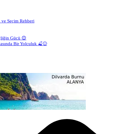
a ve Seçim Rehberi
liğin Gücü 😊
asında Bir Yolculuk 🍒😊