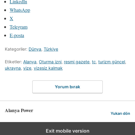
LinkedIn
WhatsApp
X
Telegram
E-posta
Kategoriler:
Dünya
,
Türkiye
Etiketler:
Alanya
,
Oturma izni
,
resmi gazete
,
tc
,
turizm güncel
,
ukrayna
,
vize
,
vizesiz kalmak
Yorum bırak
Alanya Power
Yukarı dön
Exit mobile version