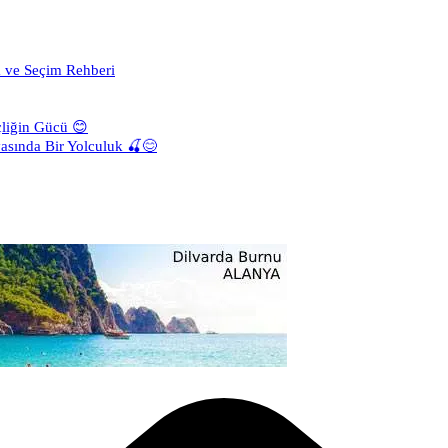
a ve Seçim Rehberi
liğin Gücü 😊
asında Bir Yolculuk 🍒😊