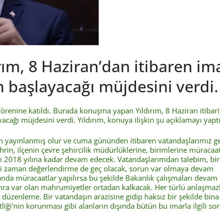
rım, 8 Haziran’dan itibaren im
n başlayacağı müjdesini verdi.
Törenine katıldı. Burada konuşma yapan Yıldırım, 8 Haziran itibari
yacağı müjdesini verdi. Yıldırım, konuya ilişkin şu açıklamayı yaptı
n yayınlanmış olur ve cuma gününden itibaren vatandaşlarımız g
rin, ilçenin çevre şehircilik müdürlüklerine, birimlerine müracaa
im 2018 yılına kadar devam edecek. Vatandaşlarımdan talebim, bir
iği zaman değerlendirme de geç olacak, sorun var olmaya devam
da müracaatlar yapılırsa bu şekilde Bakanlık çalışmaları devam
onra var olan mahrumiyetler ortadan kalkacak. Her türlü anlaşmazl
 düzenleme. Bir vatandaşın arazisine gidip haksız bir şekilde bina
liği’nin korunması gibi alanların dışında bütün bu imarla ilgili so