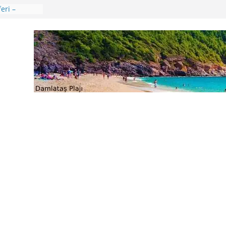
eri –
aları
ik Günü –
ençliğin
verler
ü
 🍒😊
ikkat
 Uygulama
e Ağustos
ri