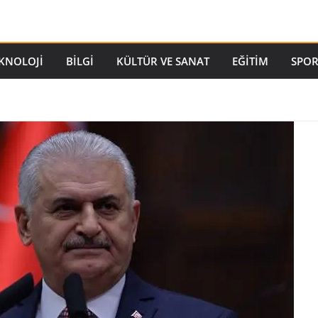
EKNOLOJI
BILGI
KÜLTÜR VE SANAT
EĞITIM
SPO