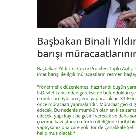
Başbakan Binali Yıldı
barışı müracaatlarını
Başbakan Yıldırım, Çevre Projeleri Toplu Açılış 
imar barışı ile ilgili müracaatların resmen başla
“Yönetmelik düzenlemesi hazırlandı bugün yarı
E-Devlet kapısından gerekse de bulundukları şeh
etmek suretiyle bu işlemi yaptıracaklar. 31 Ek
önce müracaatı yapmalarıdır. Müracaat gecikt
edecek. Bu nedenle mümkün olan en kısa zaman
edecek, yapı kayıt belgesini verecek ve daha s
çözüme kavuşturan reform niteliğinde tarihi bir
yaptıysanız ona çare yok. Bir de Çanakkale Şehit
hallolmuş olacak.”