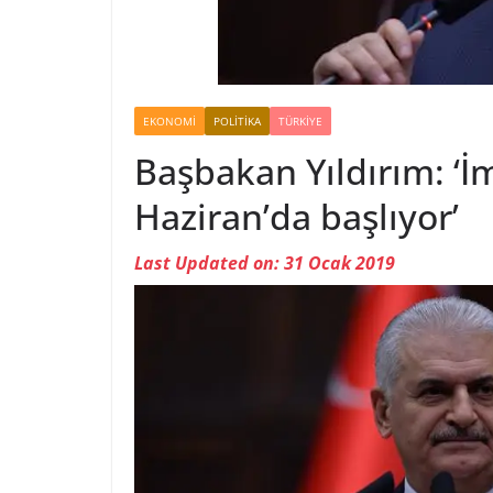
EKONOMI
POLITIKA
TÜRKIYE
Başbakan Yıldırım: ‘İm
Haziran’da başlıyor’
Last Updated on: 31 Ocak 2019