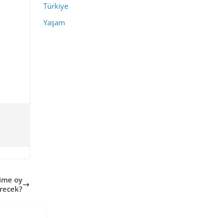
Türkiye
Yaşam
kime oy
recek?