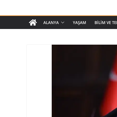
ALANYA
YAŞAM
BILIM VE T