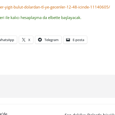
-yigit-bulut-dolardan-tl-ye-gecenler-12-48-icinde-11140605/
eri ile kalıcı hesaplaşma da elbette başlayacak.
WhatsApp
X
Telegram
E-posta
e’de
Son dakika: Dolarda büyük