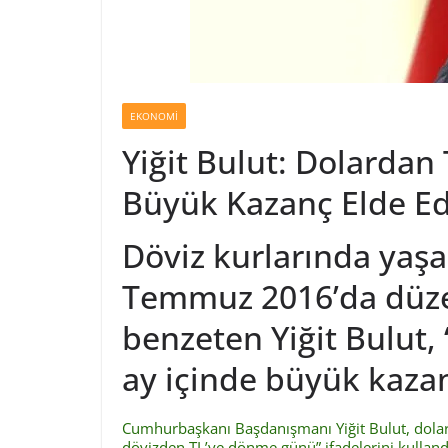
EKONOMI
Yiğit Bulut: Dolardan
Büyük Kazanç Elde E
Döviz kurlarında yaşa
Temmuz 2016’da düze
benzeten Yiğit Bulut,
ay içinde büyük kazan
Cumhurbaşkanı Başdanışmanı Yiğit Bulut, dolar/T
dövizden TL’ye dönme günü” ifadelerini kulland