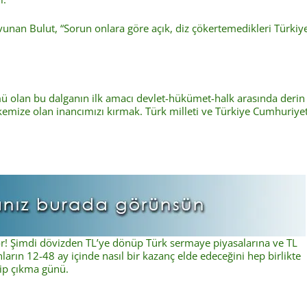
nan Bulut, “Sorun onlara göre açık, diz çökertemedikleri Türkiy
ü olan bu dalganın ilk amacı devlet-hükümet-halk arasında derin
ülkemize olan inancımızı kırmak. Türk milleti ve Türkiye Cumhuriye
yor! Şimdi dövizden TL’ye dönüp Türk sermaye piyasalarına ve TL
rın 12-48 ay içinde nasıl bir kazanç elde edeceğini hep birlikte
hip çıkma günü.