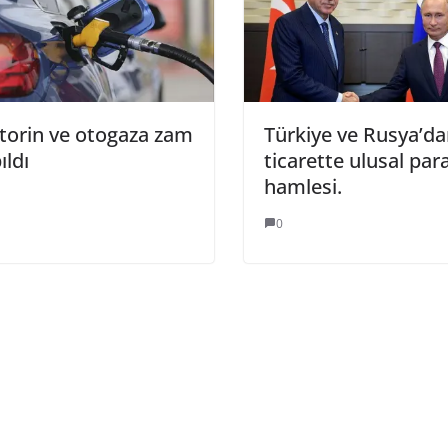
orin ve otogaza zam
Türkiye ve Rusya’d
ıldı
ticarette ulusal par
hamlesi.
0