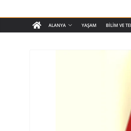
ALANYA
YAŞAM
BILIM VE T