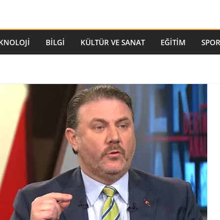
EKNOLOJI
BILGI
KÜLTÜR VE SANAT
EĞITIM
SPO