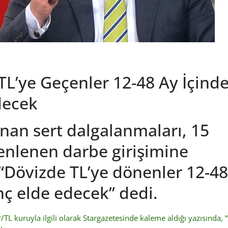
 TL’ye Geçenler 12-48 Ay İçind
decek
nan sert dalgalanmaları, 15
nlenen darbe girişimine
 “Dövizde TL’ye dönenler 12-48
ç elde edecek” dedi.
L kuruyla ilgili olarak Stargazetesinde kaleme aldığı yazısında, 
ı.