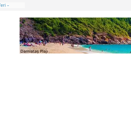
ri
eri –
aları
ik Günü –
ençliğin
verler
ü
 🍒😊
ikkat
 Uygulama