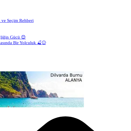
a ve Seçim Rehberi
liğin Gücü 😊
asında Bir Yolculuk 🍒😊