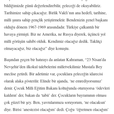
bildiğimizde günü değerlendirebilir, geleceği de okuyabiliriz.
Tarihimize sahip çıkacağız. Birlik Vakfı’nın ana hedefi, tarihine,
milli şuura sahip gençlik yetiştirmektir. Bendenizin genel başkanı
olduğu dönem 1967-1969 arasındadır. Türkiye çalkantılı bir
havaya girmişti. Biz ne Amerika, ne Rusya diyerek, üçüncü yol
milli görüşün sahibi olduk. Kendimiz olacağız dedik. Taklitçi
olmayacağız, biz olacağız” diye konuştu.
Başından geçen bir hatırayı da anlatan Kahraman, “23 Nisan’da
Nevşehir’den ilkokul talebelerini milletvekilimiz Mustafa Bey
meclise getirdi. Bir adetimiz var, çocuklara geleceğin idarecisi
olarak alaka gösterilir. Elinde bir ajanda, ‘ne emrediyorsunuz’
denir. Çocuk Milli Eğitim Bakanı koltuğunda oturuyorsa ‘ödevleri
kaldırın’ der, bakan da ‘tabii’ der. Çocukların bayramının olması
çok güzel bir şey. Ben, yavrularımıza soruyorum, ‘ne olacaksın’
diye. Birisi ‘anestezist olacağım’ dedi. Çoğu ‘öğretmen olacağım’