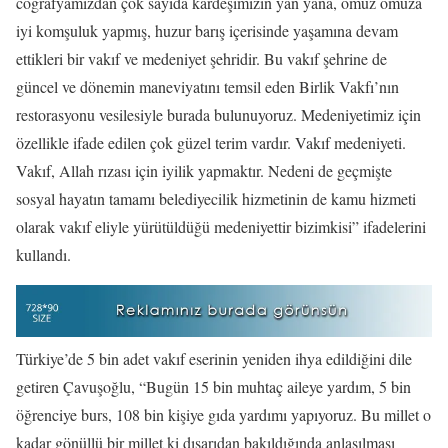
coğrafyamızdan çok sayıda kardeşimizin yan yana, omuz omuza
iyi komşuluk yapmış, huzur barış içerisinde yaşamına devam
ettikleri bir vakıf ve medeniyet şehridir. Bu vakıf şehrine de
güncel ve dönemin maneviyatını temsil eden Birlik Vakfı’nın
restorasyonu vesilesiyle burada bulunuyoruz. Medeniyetimiz için
özellikle ifade edilen çok güzel terim vardır. Vakıf medeniyeti.
Vakıf, Allah rızası için iyilik yapmaktır. Nedeni de geçmişte
sosyal hayatın tamamı belediyecilik hizmetinin de kamu hizmeti
olarak vakıf eliyle yürütüldüğü medeniyettir bizimkisi” ifadelerini
kullandı.
Türkiye’de 5 bin adet vakıf eserinin yeniden ihya edildiğini dile
getiren Çavuşoğlu, “Bugün 15 bin muhtaç aileye yardım, 5 bin
öğrenciye burs, 108 bin kişiye gıda yardımı yapıyoruz. Bu millet o
kadar gönüllü bir millet ki dışarıdan bakıldığında anlaşılması