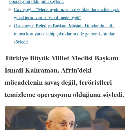
operasyonu olduğunu söyledi.
Çavuşoğlu: “Medeniyetimiz için özellikle ifade edilen çok
güzel terim vardır. Vakıf medeniyeti”
Osmangazi Belediye Başkanı Mustafa Dündar da tarihi
mirası koruyarak sahip çıktıklarını dile getirerek, şunları
söyledi:
Türkiye Büyük Millet Meclisi Başkanı
İsmail Kahraman, Afrin’deki
mücadelenin savaş değil, teröristleri
temizleme operasyonu olduğunu söyledi.