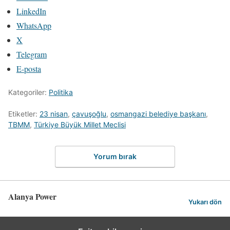
LinkedIn
WhatsApp
X
Telegram
E-posta
Kategoriler:
Politika
Etiketler:
23 nisan
,
çavuşoğlu
,
osmangazi belediye başkanı
,
TBMM
,
Türkiye Büyük Millet Meclisi
Yorum bırak
Alanya Power
Yukarı dön