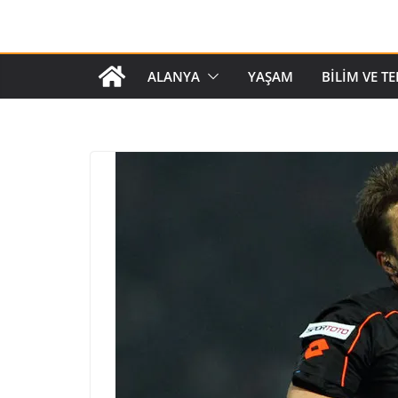
ALANYA
YAŞAM
BILIM VE T