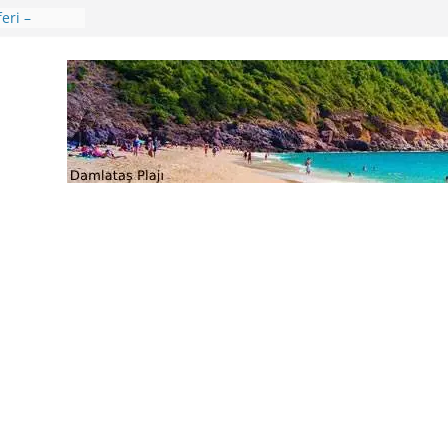
e Ağustos
ri
eri –
aları
ik Günü –
ençliğin
verler
ü
 🍒😊
ikkat
 Uygulama