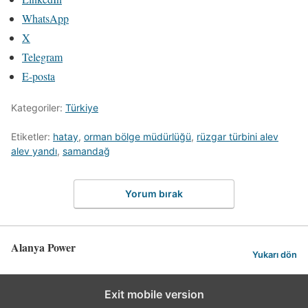
WhatsApp
X
Telegram
E-posta
Kategoriler:
Türkiye
Etiketler:
hatay
,
orman bölge müdürlüğü
,
rüzgar türbini alev
alev yandı
,
samandağ
Yorum bırak
Alanya Power
Yukarı dön
Exit mobile version