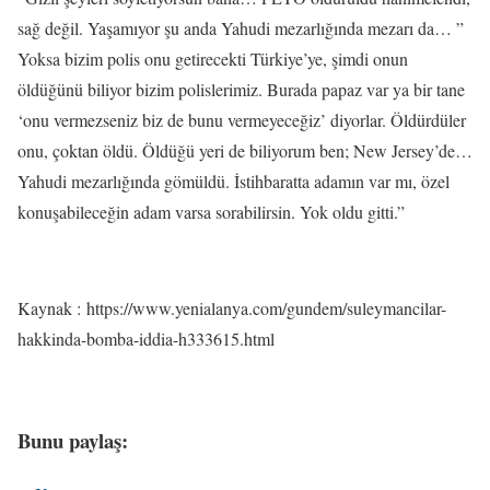
sağ değil. Yaşamıyor şu anda Yahudi mezarlığında mezarı da… ”
Yoksa bizim polis onu getirecekti Türkiye’ye, şimdi onun
öldüğünü biliyor bizim polislerimiz. Burada papaz var ya bir tane
‘onu vermezseniz biz de bunu vermeyeceğiz’ diyorlar. Öldürdüler
onu, çoktan öldü. Öldüğü yeri de biliyorum ben; New Jersey’de…
Yahudi mezarlığında gömüldü. İstihbaratta adamın var mı, özel
konuşabileceğin adam varsa sorabilirsin. Yok oldu gitti.”
Kaynak : https://www.yenialanya.com/gundem/suleymancilar-
hakkinda-bomba-iddia-h333615.html
Bunu paylaş: