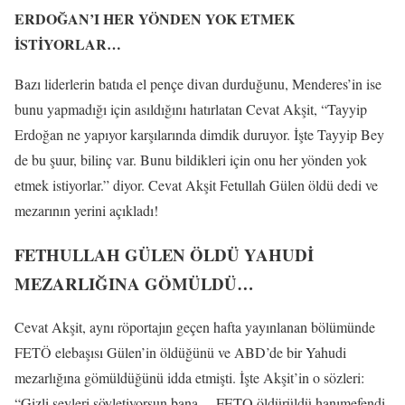
ERDOĞAN’I HER YÖNDEN YOK ETMEK
İSTİYORLAR…
Bazı liderlerin batıda el pençe divan durduğunu, Menderes’in ise
bunu yapmadığı için asıldığını hatırlatan Cevat Akşit, “Tayyip
Erdoğan ne yapıyor karşılarında dimdik duruyor. İşte Tayyip Bey
de bu şuur, bilinç var. Bunu bildikleri için onu her yönden yok
etmek istiyorlar.” diyor. Cevat Akşit Fetullah Gülen öldü dedi ve
mezarının yerini açıkladı!
FETHULLAH GÜLEN ÖLDÜ YAHUDİ
MEZARLIĞINA GÖMÜLDÜ…
Cevat Akşit, aynı röportajın geçen hafta yayınlanan bölümünde
FETÖ elebaşısı Gülen’in öldüğünü ve ABD’de bir Yahudi
mezarlığına gömüldüğünü idda etmişti. İşte Akşit’in o sözleri:
“Gizli şeyleri söyletiyorsun bana… FETO öldürüldü hanımefendi,