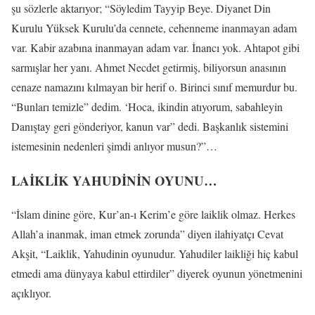
şu sözlerle aktarıyor; “Söyledim Tayyip Beye. Diyanet Din
Kurulu Yüksek Kurulu’da cennete, cehenneme inanmayan adam
var. Kabir azabına inanmayan adam var. İnancı yok. Ahtapot gibi
sarmışlar her yanı. Ahmet Necdet getirmiş, biliyorsun anasının
cenaze namazını kılmayan bir herif o. Birinci sınıf memurdur bu.
“Bunları temizle” dedim. ‘Hoca, ikindin atıyorum, sabahleyin
Danıştay geri gönderiyor, kanun var” dedi. Başkanlık sistemini
istemesinin nedenleri şimdi anlıyor musun?”…
LAİKLİK YAHUDİNİN OYUNU…
“İslam dinine göre, Kur’an-ı Kerim’e göre laiklik olmaz. Herkes
Allah’a inanmak, iman etmek zorunda” diyen ilahiyatçı Cevat
Akşit, “Laiklik, Yahudinin oyunudur. Yahudiler laikliği hiç kabul
etmedi ama dünyaya kabul ettirdiler” diyerek oyunun yönetmenini
açıklıyor.