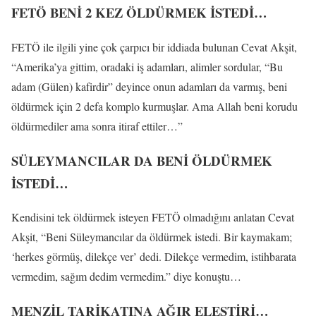
FETÖ BENİ 2 KEZ ÖLDÜRMEK İSTEDİ…
FETÖ ile ilgili yine çok çarpıcı bir iddiada bulunan Cevat Akşit,
“Amerika’ya gittim, oradaki iş adamları, alimler sordular, “Bu
adam (Gülen) kafirdir” deyince onun adamları da varmış, beni
öldürmek için 2 defa komplo kurmuşlar. Ama Allah beni korudu
öldürmediler ama sonra itiraf ettiler…”
SÜLEYMANCILAR DA BENİ ÖLDÜRMEK
İSTEDİ…
Kendisini tek öldürmek isteyen FETÖ olmadığını anlatan Cevat
Akşit, “Beni Süleymancılar da öldürmek istedi. Bir kaymakam;
‘herkes görmüş, dilekçe ver’ dedi. Dilekçe vermedim, istihbarata
vermedim, sağım dedim vermedim.” diye konuştu…
MENZİL TARİKATINA AĞIR ELEŞTİRİ…