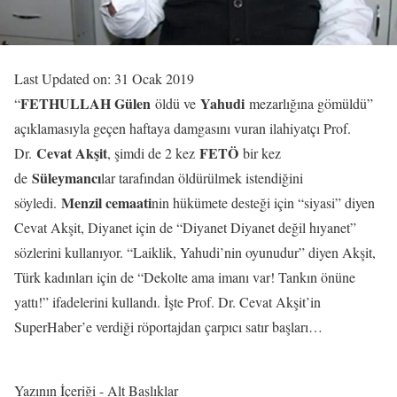
Last Updated on: 31 Ocak 2019
FETHULLAH Gülen
Yahudi
“
öldü ve
mezarlığına gömüldü”
açıklamasıyla geçen haftaya damgasını vuran ilahiyatçı Prof.
Cevat Akşit
FETÖ
Dr.
, şimdi de 2 kez
bir kez
Süleymancı
de
lar tarafından öldürülmek istendiğini
Menzil cemaati
söyledi.
nin hükümete desteği için “siyasi” diyen
Cevat Akşit, Diyanet için de “Diyanet Diyanet değil hıyanet”
sözlerini kullanıyor. “Laiklik, Yahudi’nin oyunudur” diyen Akşit,
Türk kadınları için de “Dekolte ama imanı var! Tankın önüne
yattı!” ifadelerini kullandı. İşte Prof. Dr. Cevat Akşit’in
SuperHaber’e verdiği röportajdan çarpıcı satır başları…
Yazının İçeriği - Alt Başlıklar