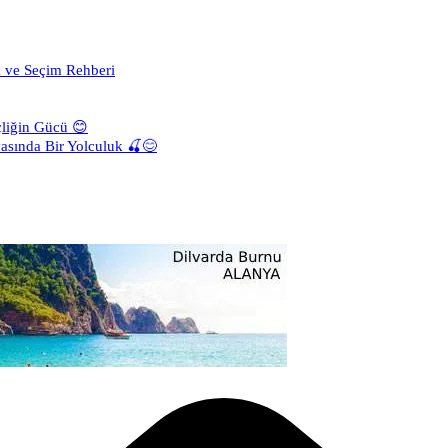
a ve Seçim Rehberi
liğin Gücü 😊
asında Bir Yolculuk 🍒😊