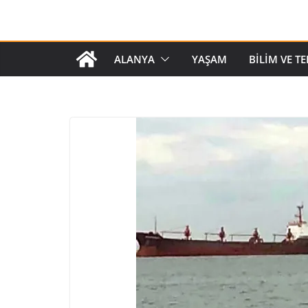
ALANYA
YAŞAM
BILIM VE T