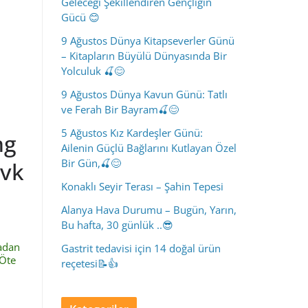
Geleceği Şekillendiren Gençliğin
Gücü 😊
9 Ağustos Dünya Kitapseverler Günü
– Kitapların Büyülü Dünyasında Bir
Yolculuk 🍒😊
9 Ağustos Dünya Kavun Günü: Tatlı
ve Ferah Bir Bayram🍒😊
5 Ağustos Kız Kardeşler Günü:
ng
Ailenin Güçlü Bağlarını Kutlayan Özel
Bir Gün,🍒😊
evk
Konaklı Seyir Terası – Şahin Tepesi
Alanya Hava Durumu – Bugün, Yarın,
Bu hafta, 30 günlük ..😎
vadan
Gastrit tedavisi için 14 doğal ürün
 Öte
reçetesi📝👍