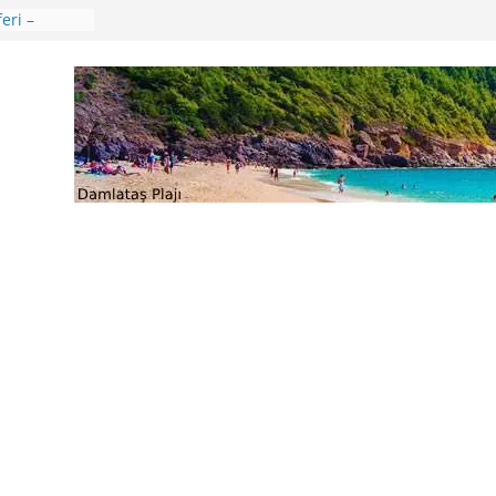
eri –
aları
ik Günü –
ençliğin
verler
ü
 🍒😊
ikkat
 Uygulama
e Ağustos
ri