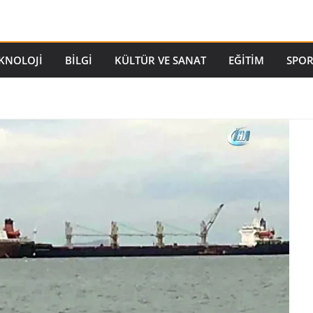
EKNOLOJI
BILGI
KÜLTÜR VE SANAT
EĞITIM
SPO