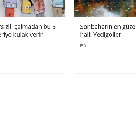
s zili çalmadan bu 5
Sonbaharın en güze
riye kulak verin
hali: Yedigöller
0