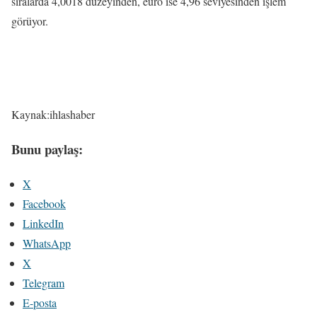
sıralarda 4,0018 düzeyinden, euro ise 4,96 seviyesinden işlem
görüyor.
Kaynak:ihlashaber
Bunu paylaş:
X
Facebook
LinkedIn
WhatsApp
X
Telegram
E-posta