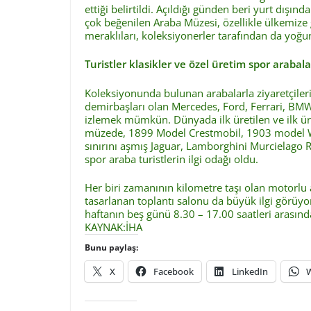
ettiği belirtildi. Açıldığı günden beri yurt dışın
çok beğenilen Araba Müzesi, özellikle ülkemize 
meraklıları, koleksiyonerler tarafından da yoğun
Turistler klasikler ve özel üretim spor arabal
Koleksiyonunda bulunan arabalarla ziyaretçile
demirbaşları olan Mercedes, Ford, Ferrari, BMW
izlemek mümkün. Dünyada ilk üretilen ve ilk ür
müzede, 1899 Model Crestmobil, 1903 model Wo
sınırını aşmış Jaguar, Lamborghini Murcielago 
spor araba turistlerin ilgi odağı oldu.
Her biri zamanının kilometre taşı olan motorlu
tasarlanan toplantı salonu da büyük ilgi görüyor
haftanın beş günü 8.30 – 17.00 saatleri arasında
KAYNAK:İHA
Bunu paylaş:
X
Facebook
LinkedIn