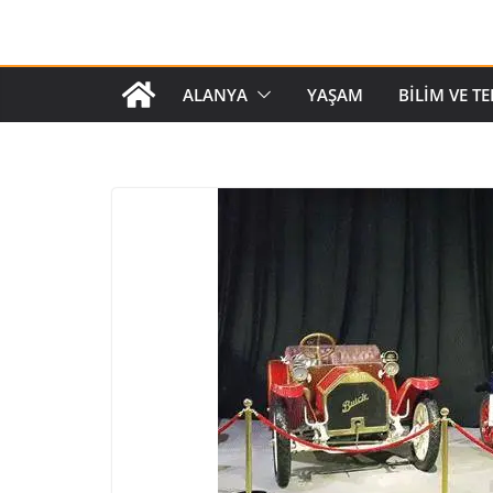
ALANYA
YAŞAM
BILIM VE T