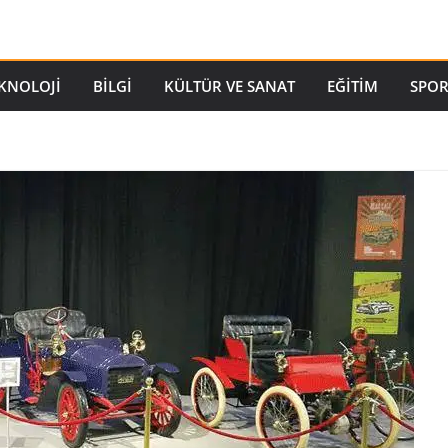
EKNOLOJI
BILGI
KÜLTÜR VE SANAT
EĞITIM
SPO