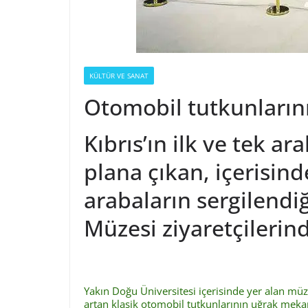
KÜLTÜR VE SANAT
Otomobil tutkunların
Kıbrıs’ın ilk ve tek ar
plana çıkan, içerisinde
arabaların sergilendi
Müzesi ziyaretçilerin
Yakın Doğu Üniversitesi içerisinde yer alan müze; 
artan klasik otomobil tutkunlarının uğrak meka