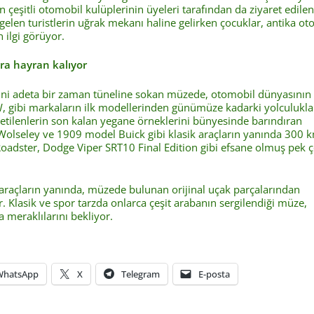
dan çeşitli otomobil kulüplerinin üyeleri tarafından da ziyaret edile
gelen turistlerin uğrak mekanı haline gelirken çocuklar, antika ot
 ilgi görüyor.
ara hayran kalıyor
rini adeta bir zaman tüneline sokan müzede, otomobil dünyasının
, gibi markaların ilk modellerinden günümüze kadarki yolculukla
etilenlerin son kalan yegane örneklerini bünyesinde barındıran
lseley ve 1909 model Buick gibi klasik araçların yanında 300 k
Roadster, Dodge Viper SRT10 Final Edition gibi efsane olmuş pek 
 araçların yanında, müzede bulunan orijinal uçak parçalarından
. Klasik ve spor tarzda onlarca çeşit arabanın sergilendiği müze,
 meraklılarını bekliyor.
WhatsApp
X
Telegram
E-posta