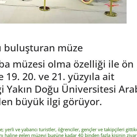
ı buluşturan müze
aba müzesi olma özelliği ile ön
 19. 20. ve 21. yüzyıla ait
ği Yakın Doğu Üniversitesi Ara
den büyük ilgi görüyor.
yerli ve yabancı turistler, öğrenciler, gençler ve takipçileri gittik
nı haline gelen müzeyi bugüne kadar 40 binden fazla kişinin ziyar