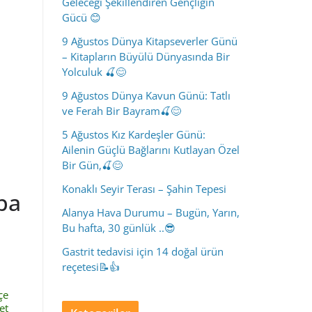
Geleceği Şekillendiren Gençliğin
Gücü 😊
9 Ağustos Dünya Kitapseverler Günü
– Kitapların Büyülü Dünyasında Bir
Yolculuk 🍒😊
9 Ağustos Dünya Kavun Günü: Tatlı
ve Ferah Bir Bayram🍒😊
5 Ağustos Kız Kardeşler Günü:
Ailenin Güçlü Bağlarını Kutlayan Özel
Bir Gün,🍒😊
Konaklı Seyir Terası – Şahin Tepesi
ba
Alanya Hava Durumu – Bugün, Yarın,
Bu hafta, 30 günlük ..😎
Gastrit tedavisi için 14 doğal ürün
reçetesi📝👍
çe
et