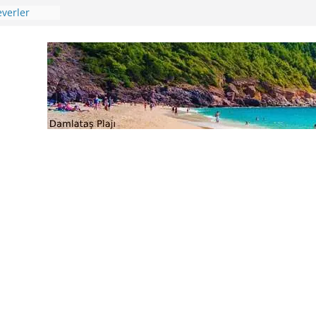
verler
ü
 🍒😊
ikkat
 Uygulama
e Ağustos
ri
eri –
aları
ik Günü –
ençliğin